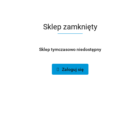
buforowania SLC oraz bufor
DRAM jeszcze bardziej
zwiększający wydajność
odczytu/zapisu danych.
Sklep zamknięty
Ponadto funkcje LDPC ECC
oraz technologie, takie jak
wysokie TBW (całkowita liczba
zapisanych bitów) oraz
Sklep tymczasowo niedostępny
DEVSLP (tryb uśpienia
urządzenia).
Zaloguj się
Toshiba P300 1TB
3,5-calowy wewnętrzny dysk
twardy Toshiba P300 to
gwarancja wysokiej wydajności
dla profesjonalistów. Dzięki
technologii dual-stage actuator
można liczyć na płynne,
szybkie reakcje urządzenia.
Poza tym dane i multimedia są
chronione przez technologię