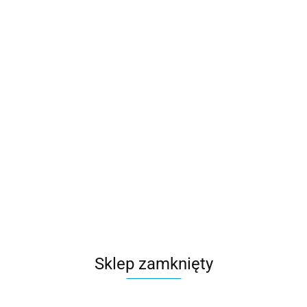
Produkt niedostępny
Pamięć Ram PNY XLR8 Gaming EPIC-X 16GB DDR4
(2x8GB) 3200MHz CL16
199.00
Sklep zamknięty