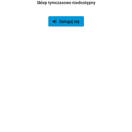
Sklep tymczasowo niedostępny
Zaloguj się
Produkt niedostępny
Dysk SSD PNY CS2230 M.2 2280 NVMe SSD 1 TB
199.00