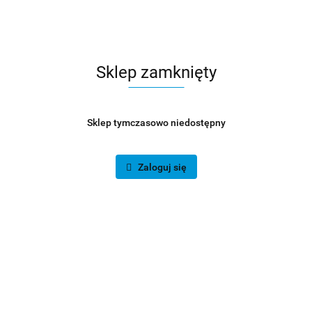
Zadaj pytanie
Opis
Sklep zamknięty
Opinie i oceny (0)
Sklep tymczasowo niedostępny
Zadaj pytanie
Zaloguj się
Licencja na 1 rok dla FortiGate 101F - doskonała ochrona
firmowej sieci
Ochrona firmowych danych i firmowej sieci powinny być dla
przedsiębiorstwa absolutnym priorytetem, jako że w ogromnym
stopniu wpływają one na płynność jego funkcjonowania. By
zabezpieczyć się przed atakami z zewnątrz, wirusami czy innego
rodzaju złośliwym oprogramowaniem, warto zakupić licencję na
1 rok dla urządzenia FortiGate 101F. Tym bardziej, że wiąże się z