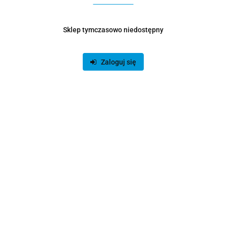
I bądź z nami na bieżąco :)
Sklep tymczasowo niedostępny
Zaloguj się
Dane adresowe
Dostawa i płatności
O sklepie
Polecamy
Znajdziesz nas na